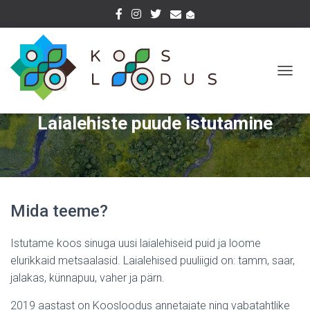
T
O
G
Laialehiste puude istutamine
G
L
E
N
A
V
I
Mida teeme?
G
A
T
Istutame koos sinuga uusi laialehiseid puid ja loome
I
elurikkaid metsaalasid. Laialehised puuliigid on: tamm, saar,
O
jalakas, künnapuu, vaher ja pärn.
N
2019 aastast on Koosloodus annetajate ning vabatahtlike