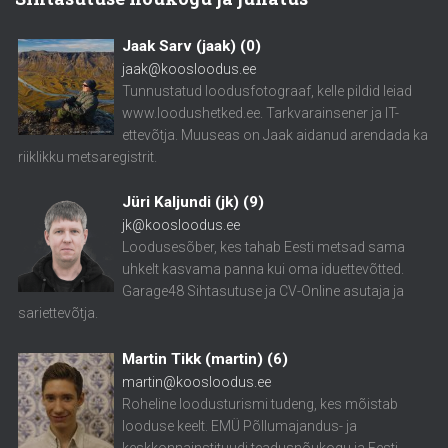
Jaak Sarv (jaak)
(
0
)
jaak@koosloodus.ee
Tunnustatud loodusfotograaf, kelle pildid leiad
www.loodushetked.ee. Tarkvarainsener ja IT-
ettevõtja. Muuseas on Jaak aidanud arendada ka
riiklikku metsaregistrit.
Jüri Kaljundi (jk)
(
9
)
jk@koosloodus.ee
Loodusesõber, kes tahab Eesti metsad sama
uhkelt kasvama panna kui oma iduettevõtted.
Garage48 Sihtasutuse ja CV-Online asutaja ja
sariettevõtja.
Martin Tikk (martin)
(
6
)
martin@koosloodus.ee
Roheline loodusturismi tudeng, kes mõistab
looduse keelt. EMÜ Põllumajandus- ja
keskkonnainstituudi teadusnõukogu ja Eesti