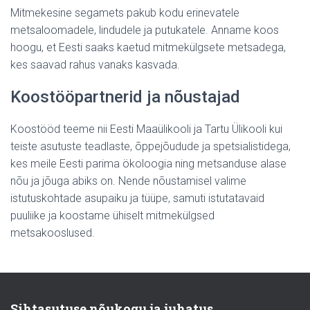
Mitmekesine segamets pakub kodu erinevatele
metsaloomadele, lindudele ja putukatele. Anname koos
hoogu, et Eesti saaks kaetud mitmekülgsete metsadega,
kes saavad rahus vanaks kasvada.
Koostööpartnerid ja nõustajad
Koostööd teeme nii Eesti Maaülikooli ja Tartu Ülikooli kui
teiste asutuste teadlaste, õppejõudude ja spetsialistidega
,
kes meile Eesti parima ökoloogia ning metsanduse alase
nõu ja jõuga abiks on. Nende nõustamisel valime
istutuskohtade asupaiku ja tüüpe, samuti istutatavaid
puuliike ja koostame ühiselt mitmekülgsed
metsakooslused.
Sihtasutuse nõukogu ja juhatus