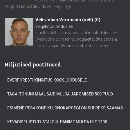
Üliõpilaskondade Liidu volikogu liige.
Veli-Johan Veromann (veli)
(
0
)
veli@koosloodus.ee
Iduettevõtetes kasvanud, auhinnatud disainer.
Weekdone.com tehnoloogiaettevõtte asutaja.
Level 5 vegan. Hobina aitab konni üle tee.
Hiljutised postitused
EVERFORESTI KINGITUS KOOSLOODUSELE
TAGA-TÕNUNI MAAL SAID MULDA JÄRGMISED 500 PUUD
ESIMENE PESAKOND KULDNOKAPOEGI ON SUUREKS SAAMAS
KEVADISEL ISTUTUSTALGUL PANIME MULDA ÜLE 1200