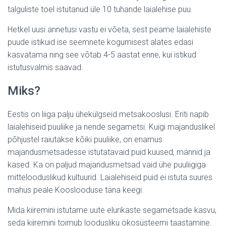
talguliste toel istutanud üle 10 tuhande laialehise puu.
Hetkel uusi annetusi vastu ei võeta, sest peame laialehiste
puude istikuid ise seemnete kogumisest alates edasi
kasvatama ning see võtab 4-5 aastat enne, kui istikud
istutusvalmis saavad.
Miks?
Eestis on liiga palju ühekülgseid metsakooslusi. Eriti napib
laialehiseid puuliike ja nende segametsi. Kuigi majanduslikel
põhjustel raiutakse kõiki puuliike, on enamus
majandusmetsadesse istutatavaid puid kuused, männid ja
kased. Ka on paljud majandusmetsad vaid ühe puuliigiga
mittelooduslikud kultuurid. Laialehiseid puid ei istuta suures
mahus peale Kooslooduse täna keegi.
Mida kiiremini istutame uute elurikaste segametsade kasvu,
seda kiiremini toimub loodusliku ökosüsteemi taastamine.