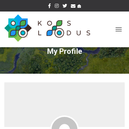
T
O
G
My Profile
G
L
E
N
A
V
I
G
A
T
I
O
N