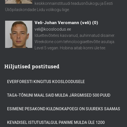
keskkonnainstituudi teadusnõukogu ja Eesti
Üliõpilaskondade Liidu volikogu liige.
Veli-Johan Veromann (veli)
(
0
)
veli@koosloodus.ee
Iduettevõtetes kasvanud, auhinnatud disainer.
Weekdone.com tehnoloogiaettevõtte asutaja.
Level 5 vegan. Hobina aitab konni üle tee.
Hiljutised postitused
EVERFORESTI KINGITUS KOOSLOODUSELE
TAGA-TÕNUNI MAAL SAID MULDA JÄRGMISED 500 PUUD
ESIMENE PESAKOND KULDNOKAPOEGI ON SUUREKS SAAMAS
KEVADISEL ISTUTUSTALGUL PANIME MULDA ÜLE 1200