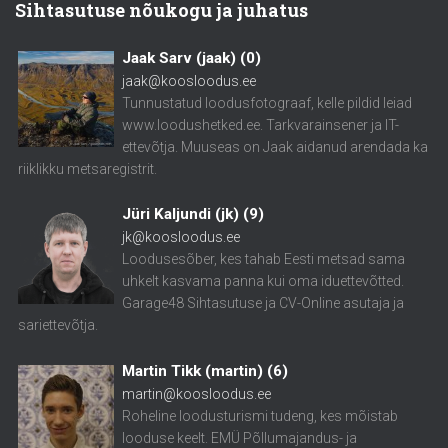
Sihtasutuse nõukogu ja juhatus
Jaak Sarv (jaak)
(
0
)
jaak@koosloodus.ee
Tunnustatud loodusfotograaf, kelle pildid leiad
www.loodushetked.ee. Tarkvarainsener ja IT-
ettevõtja. Muuseas on Jaak aidanud arendada ka
riiklikku metsaregistrit.
Jüri Kaljundi (jk)
(
9
)
jk@koosloodus.ee
Loodusesõber, kes tahab Eesti metsad sama
uhkelt kasvama panna kui oma iduettevõtted.
Garage48 Sihtasutuse ja CV-Online asutaja ja
sariettevõtja.
Martin Tikk (martin)
(
6
)
martin@koosloodus.ee
Roheline loodusturismi tudeng, kes mõistab
looduse keelt. EMÜ Põllumajandus- ja