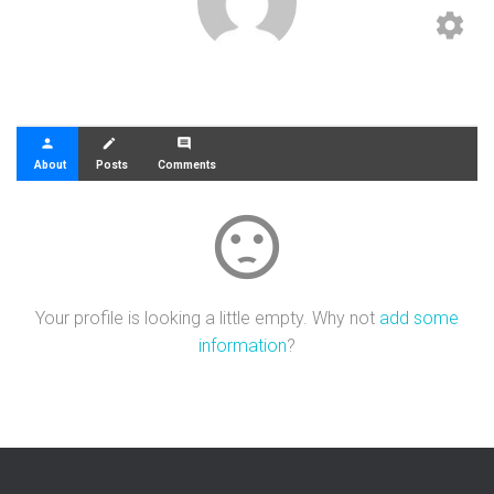
settings
person
create
comment
About
Posts
Comments
sentiment_dissatisfied
Your profile is looking a little empty. Why not
add some
information
?