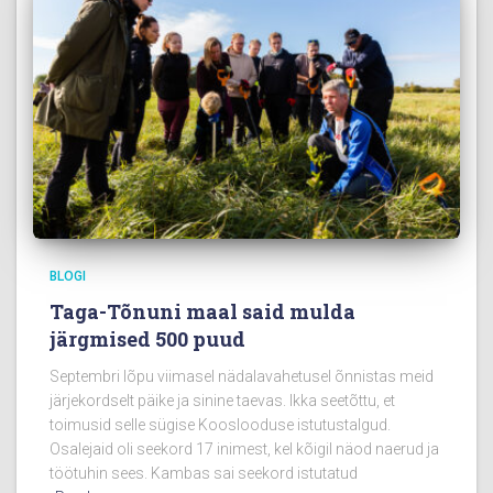
BLOGI
Taga-Tõnuni maal said mulda
järgmised 500 puud
Septembri lõpu viimasel nädalavahetusel õnnistas meid
järjekordselt päike ja sinine taevas. Ikka seetõttu, et
toimusid selle sügise Kooslooduse istutustalgud.
Osalejaid oli seekord 17 inimest, kel kõigil näod naerud ja
töötuhin sees. Kambas sai seekord istutatud