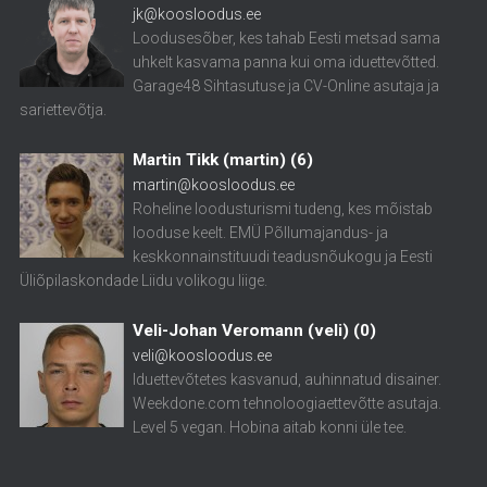
jk@koosloodus.ee
Loodusesõber, kes tahab Eesti metsad sama
uhkelt kasvama panna kui oma iduettevõtted.
Garage48 Sihtasutuse ja CV-Online asutaja ja
sariettevõtja.
Martin Tikk (martin)
(
6
)
martin@koosloodus.ee
Roheline loodusturismi tudeng, kes mõistab
looduse keelt. EMÜ Põllumajandus- ja
keskkonnainstituudi teadusnõukogu ja Eesti
Üliõpilaskondade Liidu volikogu liige.
Veli-Johan Veromann (veli)
(
0
)
veli@koosloodus.ee
Iduettevõtetes kasvanud, auhinnatud disainer.
Weekdone.com tehnoloogiaettevõtte asutaja.
Level 5 vegan. Hobina aitab konni üle tee.