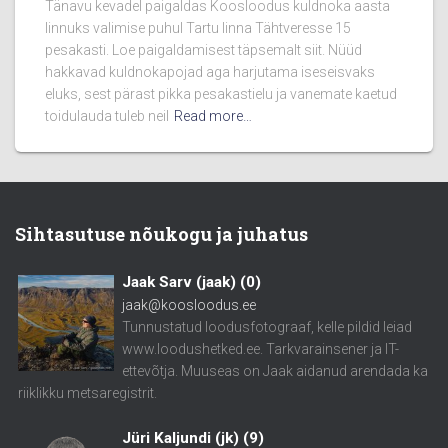
Tänavu kevadel paigaldas Koosloodus kuldnoka aasta
linnuks valimise puhul Tartu linna Tähtveresse 15
pesakasti. Loe paigaldamisest täpsemalt siit. Nüüd
hakkavad kuldnokapojad aga harjutama iseseisvaks
eluks, sest pärast pikka pesakastielu ja vanemate kaetud
toidulauda tuleb neil
Read more…
Sihtasutuse nõukogu ja juhatus
Jaak Sarv (jaak)
(
0
)
jaak@koosloodus.ee
Tunnustatud loodusfotograaf, kelle pildid leiad
www.loodushetked.ee. Tarkvarainsener ja IT-
ettevõtja. Muuseas on Jaak aidanud arendada ka
riiklikku metsaregistrit.
Jüri Kaljundi (jk)
(
9
)