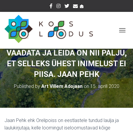
T
O
G
VAADATA JA LEIDA ON NII PALJU,
G
L
ET SELLEKS ÜHEST INIMELUST EI
E
N
PIISA. JAAN PEHK
A
V
Published by
Art Villem Adojaan
on
15. aprill 2020
I
G
A
T
I
O
N
Jaan Pehk ehk Orelipoiss on eestlastele tundud laulja ja
laulukirjutaja, kelle loomingut iseloomustavad kõige