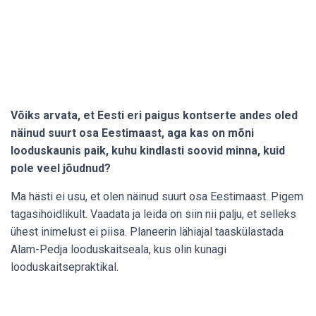
Võiks arvata, et Eesti eri paigus kontserte andes oled
näinud suurt osa Eestimaast, aga kas on mõni
looduskaunis paik, kuhu kindlasti soovid minna, kuid
pole veel jõudnud?
Ma hästi ei usu, et olen näinud suurt osa Eestimaast. Pigem
tagasihoidlikult. Vaadata ja leida on siin nii palju, et selleks
ühest inimelust ei piisa. Planeerin lähiajal taaskülastada
Alam-Pedja looduskaitseala, kus olin kunagi
looduskaitsepraktikal.