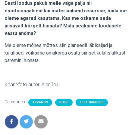
Eesti loodus pakub meile väga palju nii
emotsionaalseid kui materiaalseid resursse, mida me
oleme agarad kasutama. Kas me oskame seda
piisavalt kõrgelt hinnata? Mida peaksime loodusele
vastu andma?
Me oleme mõnes mõttes siin planeedil läbikäijad ja
külalised, võiksime omakorda osata siinset külalislahkust
paremini hinnata.
Kaanefoto autor: Alar Truu
Categories:
ARVAMUS
BLOGI
EESTI INIMESED