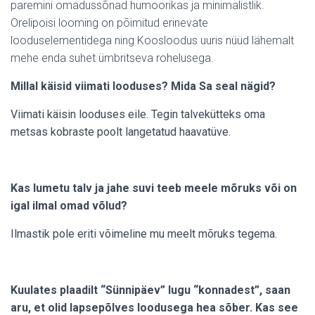
paremini omadussõnad humoorikas ja minimalistlik.
Orelipoisi looming on põimitud erinevate
looduselementidega ning Koosloodus uuris nüüd lähemalt
mehe enda suhet ümbritseva rohelusega.
Millal käisid viimati looduses? Mida Sa seal nägid?
Viimati käisin looduses eile. Tegin talvekütteks oma
metsas kobraste poolt langetatud haavatüve.
Kas lumetu talv ja jahe suvi teeb meele mõruks või on
igal ilmal omad võlud?
Ilmastik pole eriti võimeline mu meelt mõruks tegema.
Kuulates plaadilt “Sünnipäev” lugu “konnadest”, saan
aru, et olid lapsepõlves loodusega hea sõber. Kas see