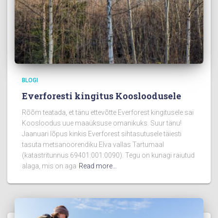
BLOGI
Everforesti kingitus Koosloodusele
Rõõm teatada, et tänu ettevõtte Everforest kingitusele sai
Koosloodus uue maaüksuse omanikuks. Suur tänu!
Jaanuari lõpus kinkis Everforest sihtasutusele täiesti
tasuta metsanoorendiku Elva vallas Tartumaal
(katastritunnus 69401:001:0090). Tegu on kunagi raiutud
alaga, mis on aga
Read more…