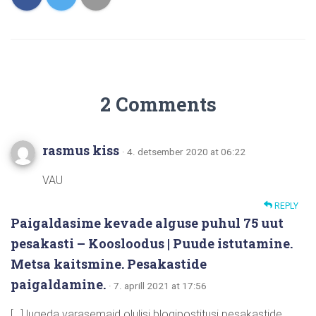
2 Comments
rasmus kiss
· 4. detsember 2020 at 06:22
VAU
REPLY
Paigaldasime kevade alguse puhul 75 uut
pesakasti – Koosloodus | Puude istutamine.
Metsa kaitsmine. Pesakastide
paigaldamine.
· 7. aprill 2021 at 17:56
[…] lugeda varasemaid olulisi blogipostitusi pesakastide