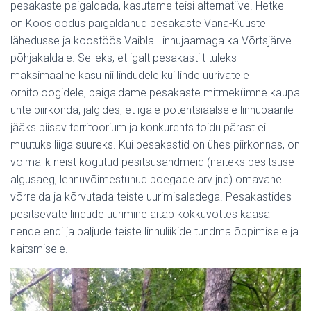
pesakaste paigaldada, kasutame teisi alternatiive. Hetkel
on Koosloodus paigaldanud pesakaste Vana-Kuuste
lähedusse ja koostöös Vaibla Linnujaamaga ka Võrtsjärve
põhjakaldale. Selleks, et igalt pesakastilt tuleks
maksimaalne kasu nii lindudele kui linde uurivatele
ornitoloogidele, paigaldame pesakaste mitmekümne kaupa
ühte piirkonda, jälgides, et igale potentsiaalsele linnupaarile
jääks piisav territoorium ja konkurents toidu pärast ei
muutuks liiga suureks. Kui pesakastid on ühes piirkonnas, on
võimalik neist kogutud pesitsusandmeid (näiteks pesitsuse
algusaeg, lennuvõimestunud poegade arv jne) omavahel
võrrelda ja kõrvutada teiste uurimisaladega. Pesakastides
pesitsevate lindude uurimine aitab kokkuvõttes kaasa
nende endi ja paljude teiste linnuliikide tundma õppimisele ja
kaitsmisele.