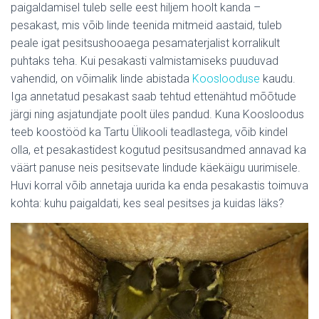
paigaldamisel tuleb selle eest hiljem hoolt kanda –
pesakast, mis võib linde teenida mitmeid aastaid, tuleb
peale igat pesitsushooaega pesamaterjalist korralikult
puhtaks teha. Kui pesakasti valmistamiseks puuduvad
vahendid, on võimalik linde abistada
Kooslooduse
kaudu.
Iga annetatud pesakast saab tehtud ettenähtud mõõtude
järgi ning asjatundjate poolt üles pandud. Kuna Koosloodus
teeb koostööd ka Tartu Ülikooli teadlastega, võib kindel
olla, et pesakastidest kogutud pesitsusandmed annavad ka
väärt panuse neis pesitsevate lindude käekäigu uurimisele.
Huvi korral võib annetaja uurida ka enda pesakastis toimuva
kohta: kuhu paigaldati, kes seal pesitses ja kuidas läks?