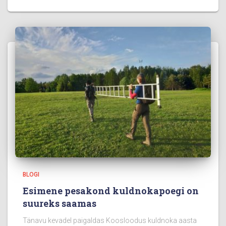
BLOGI
Esimene pesakond kuldnokapoegi on
suureks saamas
Tänavu kevadel paigaldas Koosloodus kuldnoka aasta