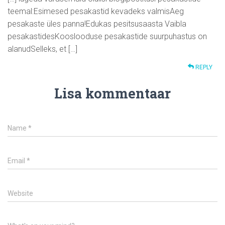
teemal:Esimesed pesakastid kevadeks valmisAeg
pesakaste üles panna!Edukas pesitsusaasta Vaibla
pesakastidesKooslooduse pesakastide suurpuhastus on
alanudSelleks, et […]
REPLY
Lisa kommentaar
Name
*
Email
*
Website