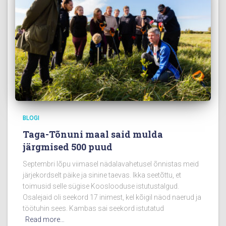
BLOGI
Taga-Tõnuni maal said mulda
järgmised 500 puud
Septembri lõpu viimasel nädalavahetusel õnnistas meid
järjekordselt päike ja sinine taevas. Ikka seetõttu, et
toimusid selle sügise Kooslooduse istutustalgud.
Osalejaid oli seekord 17 inimest, kel kõigil näod naerud ja
töötuhin sees. Kambas sai seekord istutatud
Read more…