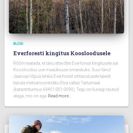
BLOGI
Everforesti kingitus Koosloodusele
Rõõm teatada, et tänu ettevõtte Everforest kingitusele sai
Koosloodus uue maaüksuse omanikuks. Suur tänu!
Jaanuari lõpus kinkis Everforest sihtasutusele täiesti
tasuta metsanoorendiku Elva vallas Tartumaal
(katastritunnus 69401:001:0090). Tegu on kunagi raiutud
alaga, mis on aga
Read more…