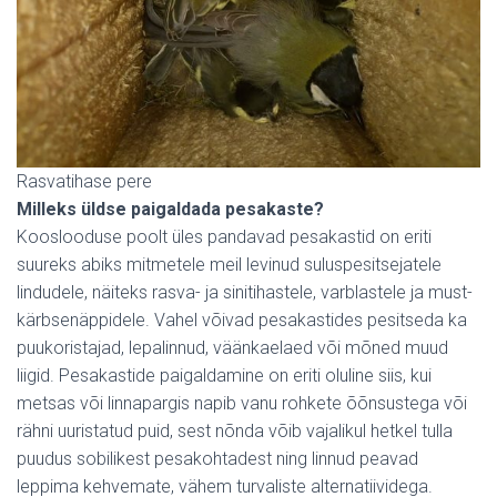
Rasvatihase pere
Milleks üldse paigaldada pesakaste?
Kooslooduse poolt üles pandavad pesakastid on eriti
suureks abiks mitmetele meil levinud suluspesitsejatele
lindudele, näiteks rasva- ja sinitihastele, varblastele ja must-
kärbsenäppidele. Vahel võivad pesakastides pesitseda ka
puukoristajad, lepalinnud, väänkaelaed või mõned muud
liigid. Pesakastide paigaldamine on eriti oluline siis, kui
metsas või linnapargis napib vanu rohkete õõnsustega või
rähni uuristatud puid, sest nõnda võib vajalikul hetkel tulla
puudus sobilikest pesakohtadest ning linnud peavad
leppima kehvemate, vähem turvaliste alternatiividega.