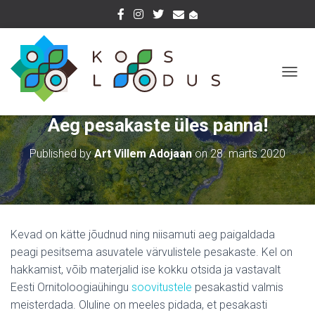
T
O
G
Aeg pesakaste üles panna!
G
L
E
Published by
Art Villem Adojaan
on
28. märts 2020
N
A
V
I
G
A
Kevad on kätte jõudnud ning niisamuti aeg paigaldada
T
peagi pesitsema asuvatele värvulistele pesakaste. Kel on
I
hakkamist, võib materjalid ise kokku otsida ja vastavalt
O
N
Eesti Ornitoloogiaühingu
soovitustele
pesakastid valmis
meisterdada. Oluline on meeles pidada, et pesakasti