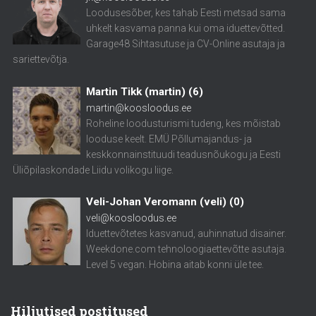
Loodusesõber, kes tahab Eesti metsad sama
uhkelt kasvama panna kui oma iduettevõtted.
Garage48 Sihtasutuse ja CV-Online asutaja ja
sariettevõtja.
Martin Tikk (martin)
(
6
)
martin@koosloodus.ee
Roheline loodusturismi tudeng, kes mõistab
looduse keelt. EMÜ Põllumajandus- ja
keskkonnainstituudi teadusnõukogu ja Eesti
Üliõpilaskondade Liidu volikogu liige.
Veli-Johan Veromann (veli)
(
0
)
veli@koosloodus.ee
Iduettevõtetes kasvanud, auhinnatud disainer.
Weekdone.com tehnoloogiaettevõtte asutaja.
Level 5 vegan. Hobina aitab konni üle tee.
Hiljutised postitused