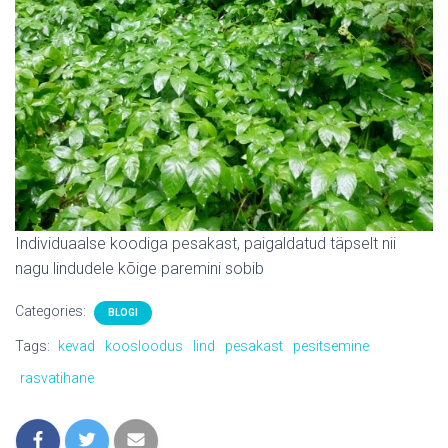
Individuaalse koodiga pesakast, paigaldatud täpselt nii
nagu lindudele kõige paremini sobib
Categories:
BLOGI
Tags:
kevad
koosloodus
lind
pesakast
pesitsemine
rasvatihane