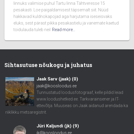
linnuks valimise puhul Tartu linna Tähtveresse 15
pesakasti. Loe paigaldamisest täpsemalt siit. Nüüd
hakkavad kuldnokapojad aga harjutama iseseisvaks
eluks, sest pärast pikka pesakastielu ja vanemate kaetud
toidulauda tuleb neil
Read more…
Sihtasutuse nõukogu ja juhatus
Jaak Sarv (jaak)
(
0
)
jaak@koosloodus.ee
Tunnustatud loodusfotograaf, kelle pildid leiad
www.loodushetked.ee. Tarkvarainsener ja IT-
ettevõtja. Muuseas on Jaak aidanud arendada ka
riiklikku metsaregistrit.
Jüri Kaljundi (jk)
(
9
)
jk@koosloodus.ee